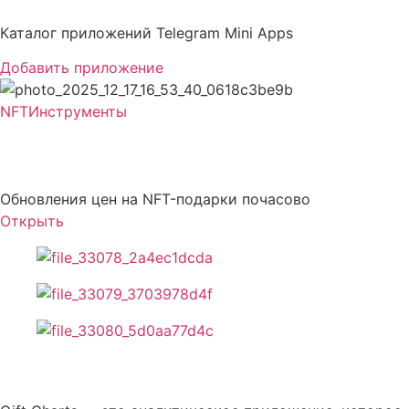
Перейти
к
Каталог приложений Telegram Mini Apps
содержимому
Добавить приложение
NFT
Инструменты
Gift Charts
Обновления цен на NFT-подарки почасово
Открыть
Описание Gift Charts