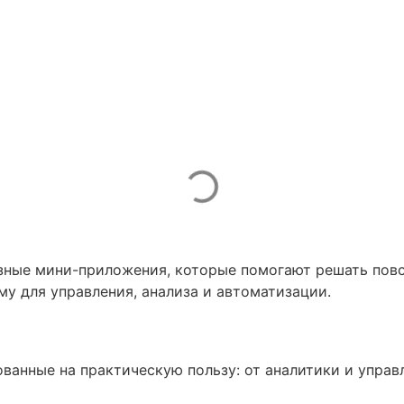
трументы в Телеграм
egram Mini Apps
езные мини-приложения, которые помогают решать пов
у для управления, анализа и автоматизации.
нты»
ованные на практическую пользу: от аналитики и упра