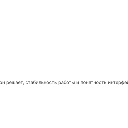
Инструменты»
умент
ю он решает, стабильность работы и понятность интер