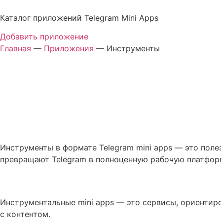
Перейти
к
Каталог приложений Telegram Mini Apps
содержимому
Добавить приложение
Главная
—
Приложения
—
Инструменты
Мини-приложения Инс
Инструменты в формате Tel
Инструменты в формате Telegram mini apps — это пол
превращают Telegram в полноценную рабочую платформ
Что такое mini apps «Инструме
Инструментальные mini apps — это сервисы, ориентир
с контентом.