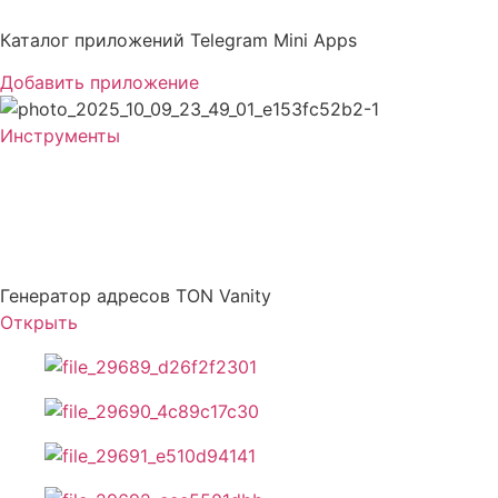
Перейти
к
Каталог приложений Telegram Mini Apps
содержимому
Добавить приложение
Инструменты
GetTON — Generate
TON Wallets
Генератор адресов TON Vanity
Открыть