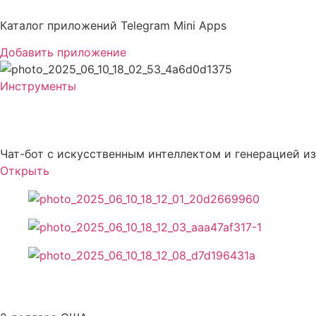
Перейти
к
Каталог приложений Telegram Mini Apps
содержимому
Добавить приложение
Инструменты
Free Online AI
Чат-бот с искусственным интеллектом и генерацией и
Открыть
Описание Free Online AI