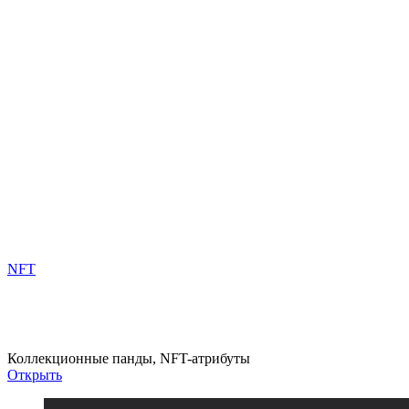
NFT
PandaFiT
Коллекционные панды, NFT-атрибуты
Открыть