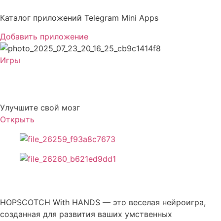
Перейти
к
Каталог приложений Telegram Mini Apps
содержимому
Добавить приложение
Игры
Hopscotch with Hands
Улучшите свой мозг
Открыть
Описание Hopscotch with Hands
HOPSCOTCH With HANDS — это веселая нейроигра,
созданная для развития ваших умственных