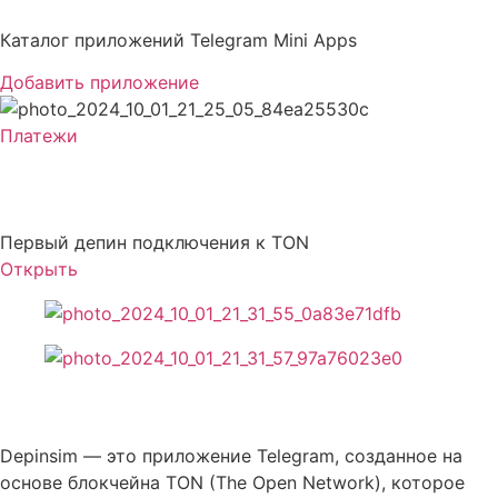
Перейти
к
Каталог приложений Telegram Mini Apps
содержимому
Добавить приложение
Платежи
DepinSim
Первый депин подключения к TON
Открыть
Описание DepinSim
Depinsim — это приложение Telegram, созданное на
основе блокчейна TON (The Open Network), которое