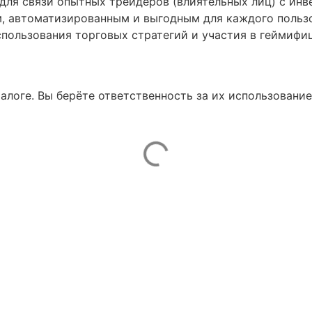
для связи опытных трейдеров (влиятельных лиц) с ин
, автоматизированным и выгодным для каждого пользо
спользования торговых стратегий и участия в геймифи
талоге. Вы берёте ответственность за их использование