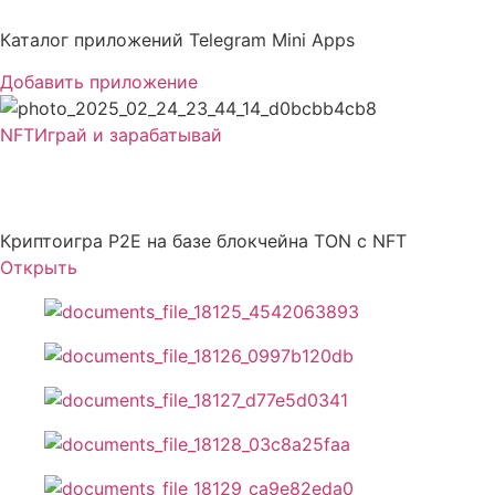
Перейти
к
Каталог приложений Telegram Mini Apps
содержимому
Добавить приложение
NFT
Играй и зарабатывай
CRONA
Криптоигра P2E на базе блокчейна TON с NFT
Открыть